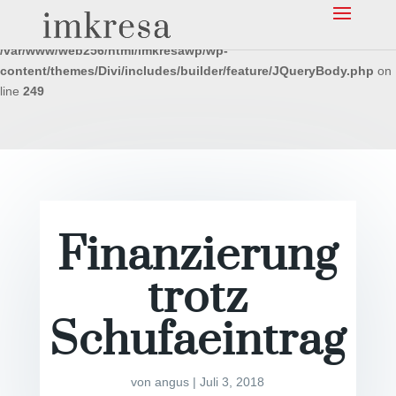
Warning
: Undefined array key "et-builder-modules-script" in
/var/www/web256/html/imkresawp/wp-
content/themes/Divi/includes/builder/feature/JQueryBody.php
on
line
249
Finanzierung
trotz
Schufaeintrag
von
angus
|
Juli 3, 2018